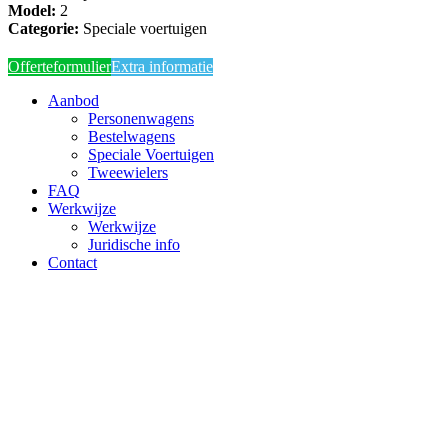
Model:
2
Categorie:
Speciale voertuigen
Offerteformulier
Extra informatie
Close
Aanbod
Menu
Personenwagens
Bestelwagens
Speciale Voertuigen
Tweewielers
FAQ
Werkwijze
Werkwijze
Juridische info
Contact