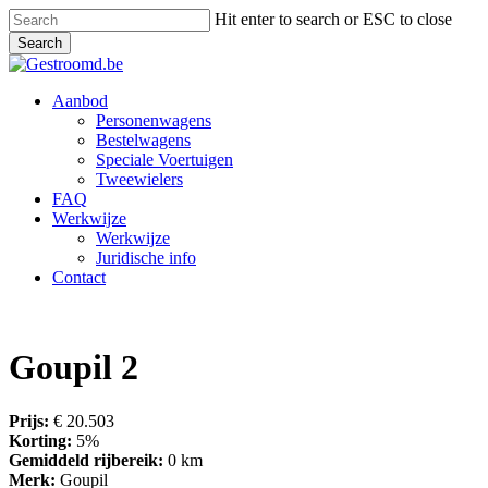
Skip
Hit enter to search or ESC to close
to
Search
main
Close
content
Search
Menu
Aanbod
Personenwagens
Bestelwagens
Speciale Voertuigen
Tweewielers
FAQ
Werkwijze
Werkwijze
Juridische info
Contact
Goupil 2
Prijs:
€ 20.503
Korting:
5%
Gemiddeld rijbereik:
0 km
Merk:
Goupil